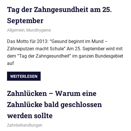
Tag der Zahngesundheit am 25.
September
12. September 2013
conamed
Allgemein
,
Mundhygiene
Das Motto für 2013: “Gesund beginnt im Mund –
Zähneputzen macht Schule” Am 25. September wird mit
dem “Tag der Zahngesundheit” im ganzen Bundesgebiet
auf
WEITERLESEN
Zahnlücken – Warum eine
Zahnlücke bald geschlossen
werden sollte
30. Juli 2013
conamed
Zahnbehandlungen