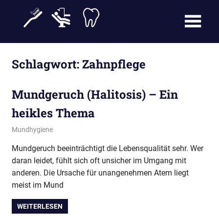
Zum
Inhalt
springen
Blog über Zahnarztbehandlungen und Neuheiten im Bereich der
Zahnmedizin. Für Patienten und Healthcare Professionals.
Schlagwort: Zahnpflege
Mundgeruch (Halitosis) – Ein
heikles Thema
15. Oktober 2013
conamed
Mundhygiene
Mundgeruch beeinträchtigt die Lebensqualität sehr. Wer
daran leidet, fühlt sich oft unsicher im Umgang mit
anderen. Die Ursache für unangenehmen Atem liegt
meist im Mund
WEITERLESEN