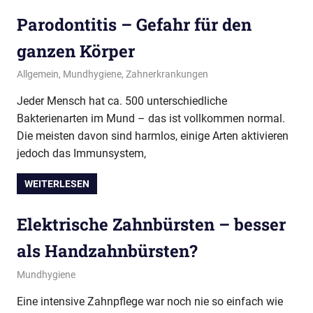
Parodontitis – Gefahr für den
ganzen Körper
27. November 2012
conamed
Allgemein
,
Mundhygiene
,
Zahnerkrankungen
Jeder Mensch hat ca. 500 unterschiedliche
Bakterienarten im Mund – das ist vollkommen normal.
Die meisten davon sind harmlos, einige Arten aktivieren
jedoch das Immunsystem,
WEITERLESEN
Elektrische Zahnbürsten – besser
als Handzahnbürsten?
19. November 2012
conamed
Mundhygiene
Eine intensive Zahnpflege war noch nie so einfach wie