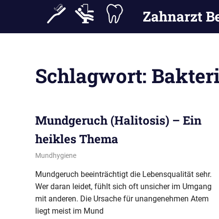
Zahnarzt B
Zum
Inhalt
Schlagwort: Bakter
springen
Mundgeruch (Halitosis) – Ein
heikles Thema
15. Oktober 2013
conamed
Mundhygiene
Mundgeruch beeinträchtigt die Lebensqualität sehr.
Wer daran leidet, fühlt sich oft unsicher im Umgang
mit anderen. Die Ursache für unangenehmen Atem
liegt meist im Mund